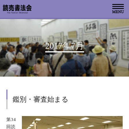
お知らせ
2017年7月
読売書法会について
読売書法展
特別展示
鑑別・審査始まる
関連書道展
書道教室検索
第34
回読
デジタルアーカイブ