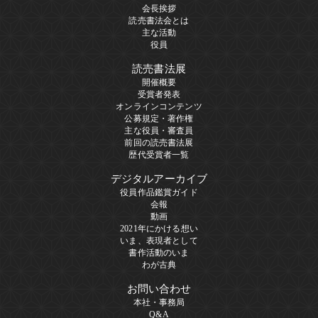
会長挨拶
読売書法会とは
主な活動
役員
読売書法展
開催概要
受賞者発表
オンラインコンテンツ
公募規定・著作権
主な役員・審査員
前回の読売書法展
歴代受賞者一覧
デジタルアーカイブ
役員作品鑑賞ガイド
会報
動画
2021年にかける想い
いま、表現者として
書作活動のいま
わが古典
お問い合わせ
本社・事務局
Q&A