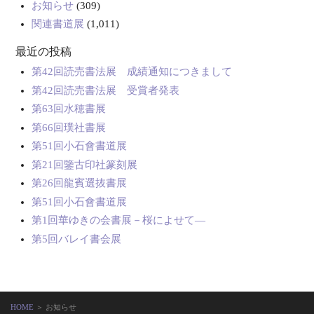
お知らせ
(309)
関連書道展
(1,011)
最近の投稿
第42回読売書法展 成績通知につきまして
第42回読売書法展 受賞者発表
第63回水穂書展
第66回璞社書展
第51回小石會書道展
第21回鑒古印社篆刻展
第26回龍賓選抜書展
第51回小石會書道展
第1回華ゆきの会書展－桜によせて―
第5回バレイ書会展
HOME
＞ お知らせ