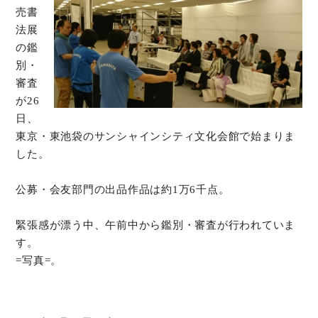
売書
法展
オンラインショップ
の鑑
別・
お問い合わせ
審査
が26
日、
東京・東池袋のサンシャインシティ文化会館で始まりま
した。
公募・会友部門の出品作品は約1万6千点。
緊張感が漂う中、午前中から鑑別・審査が行われていま
す。
=写真=。