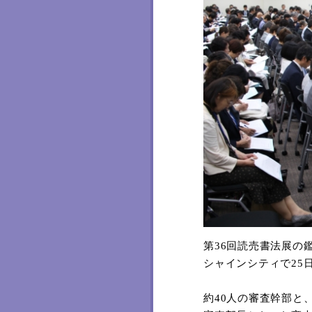
第
36
回読売書法展の
シャインシティで
25
約
40
人の審査幹部と