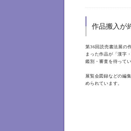
作品搬入が
第36回読売書法展の
まった
作品が「
漢字・
鑑別・審査を待って
展覧会図録などの編
められています。