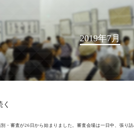
2019年7月
お知らせ
読売書法会について
読売書法展
特別展示
続く
関連書道展
書道教室検索
鑑別・審査が26日から始まりました。審査会場は一日中、張り
デジタルアーカイブ