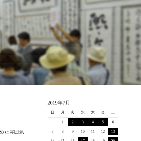
2019年7月
日
月
火
水
木
金
土
1
2
3
4
5
6
詰めた雰囲気
7
8
9
10
11
12
13