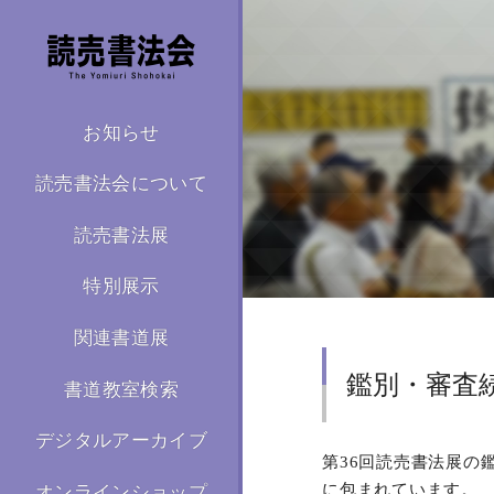
お知らせ
読売書法会について
読売書法展
特別展示
関連書道展
鑑別・審査
書道教室検索
デジタルアーカイブ
第36回読売書法展の
に包まれています。
オンラインショップ