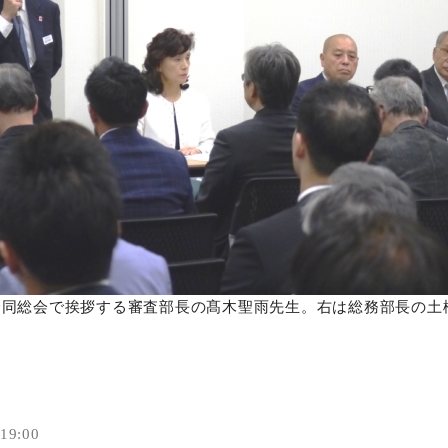
合同総会で挨拶する審査部長の髙木聖雨先生。右は総務部長の土
9:00