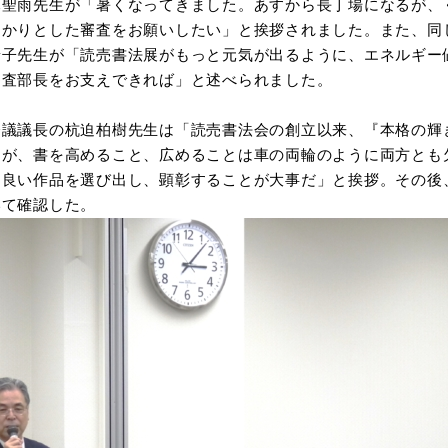
木聖雨先生が「暑くなってきました。あすから長丁場になるが、
っかりとした審査をお願いしたい」と挨拶されました。また、同
靖子先生が「読売書法展がもっと元気が出るように、エネルギー
審査部長をお支えできれば」と述べられました。
会議議長の杭迫柏樹先生は「読売書法会の創立以来、『本格の輝
たが、書を高めること、広めることは車の両輪のように両方とも
は良い作品を選び出し、顕彰することが大事だ」と挨拶。その後
いて確認した。