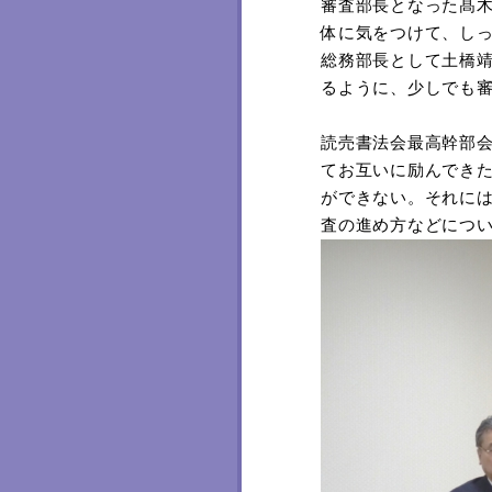
審査部長となった髙
体に気をつけて、し
総務部長として土橋
るように、少しでも
読売書法会最高幹部
てお互いに励んでき
ができない。それに
査の進め方などにつ