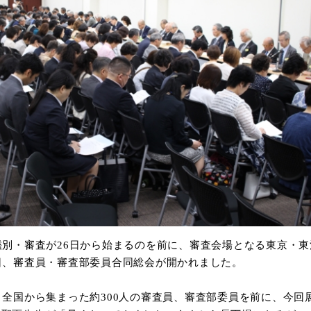
鑑別・審査が
26
日から始まるのを前に、審査会場となる東京・東
日、審査員・審査部委員合同総会が開かれました。
、全国から集まった約3
00
人の審査員、審査部委員を前に、今回