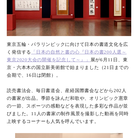
東京五輪・パラリンピックに向けて日本の書道文化を広
く発信する
「日本の自然と書の心『日本の書200人選～
東京2020大会の開催を記念して～』」
展が6月11日、東
京・六本木の国立新美術館で始まりました（21日までの
会期で、16日は閉館）。
読売書法会、毎日書道会、産経国際書会などから202人
の書家が出品。季節を詠んだ和歌や、オリンピック憲章
の一節、スポーツの感動などを表現した多彩な作品が並
びました。11人の書家の制作風景を撮影した動画を同時
上映するコーナーも人気を呼んでいます。