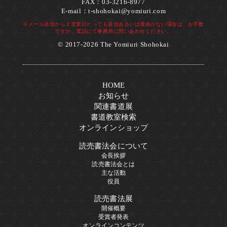
FAX：03-3216-8977
E-mail：
t-shohokai@yomiuri.com
※メール送信から２営業日たっても返信あるいは連絡がない場合は、お手数
ですが、電話にて事務局に問いあわせください。
© 2017-2026 The Yomiuri Shohokai
HOME
お知らせ
関連書道展
書道教室検索
オンラインショップ
読売書法会について
会長挨拶
読売書法会とは
主な活動
役員
読売書法展
開催概要
受賞者発表
オンラインコンテンツ