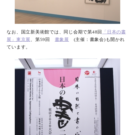
なお、国立新美術館では、同じ会期で第48回
「日本の書
展」東京展
、第59回
書象展
(主催：書象会)も開かれ
ています。