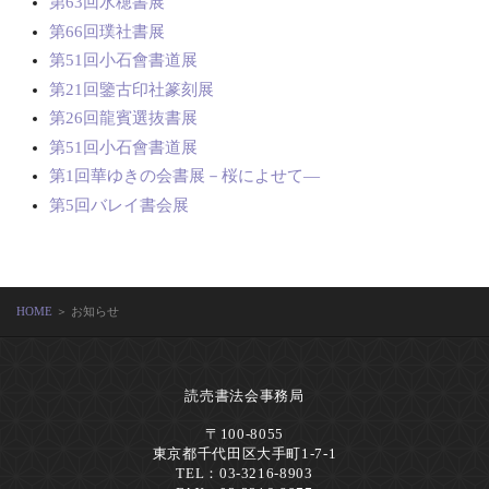
第63回水穂書展
第66回璞社書展
第51回小石會書道展
第21回鑒古印社篆刻展
第26回龍賓選抜書展
第51回小石會書道展
第1回華ゆきの会書展－桜によせて―
第5回バレイ書会展
HOME
＞ お知らせ
読売書法会事務局
〒100-8055
東京都千代田区大手町1-7-1
TEL：03-3216-8903