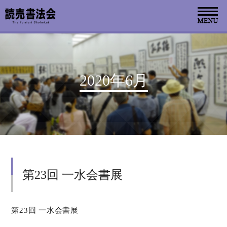
お知らせ
2020年6月
読売書法会について
読売書法展
特別展示
第23回 一水会書展
関連書道展
書道教室検索
第23回 一水会書展
デジタルアーカイブ