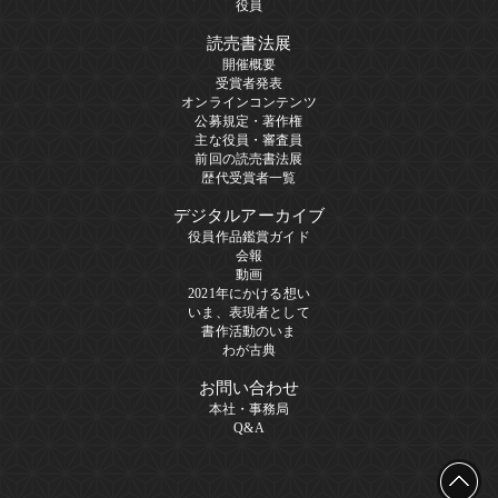
役員
読売書法展
開催概要
受賞者発表
オンラインコンテンツ
公募規定・著作権
主な役員・審査員
前回の読売書法展
歴代受賞者一覧
デジタルアーカイブ
役員作品鑑賞ガイド
会報
動画
2021年にかける想い
いま、表現者として
書作活動のいま
わが古典
お問い合わせ
本社・事務局
Q&A