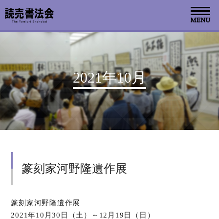
お知らせ
2021年10月
読売書法会について
読売書法展
特別展示
篆刻家河野隆遺作展
関連書道展
書道教室検索
篆刻家河野隆遺作展
2021年10月30日（土）～12月19日（日）
デジタルアーカイブ