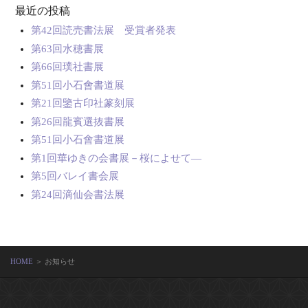
最近の投稿
第42回読売書法展 受賞者発表
第63回水穂書展
第66回璞社書展
第51回小石會書道展
第21回鑒古印社篆刻展
第26回龍賓選抜書展
第51回小石會書道展
第1回華ゆきの会書展－桜によせて―
第5回バレイ書会展
第24回滴仙会書法展
HOME
＞ お知らせ