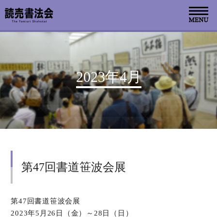
お知らせ
2023年4月
読売書法会について
読売書法展
特別展示
第47回書道笹波会展
関連書道展
書道教室検索
第47回書道笹波会展
2023年5月26日（金）～28日（日）
デジタルアーカイブ