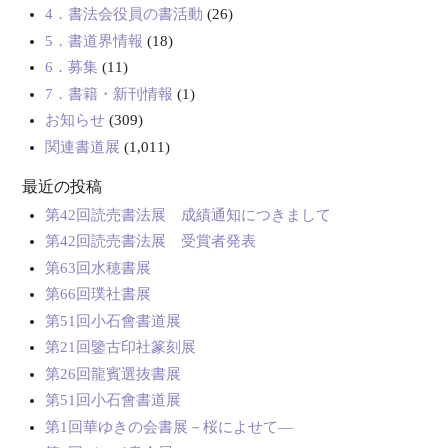
4．書法会役員の書活動
(26)
5．書道界情報
(18)
6．募集
(11)
7．書籍・新刊情報
(1)
お知らせ
(309)
関連書道展
(1,011)
最近の投稿
第42回読売書法展 成績通知につきまして
第42回読売書法展 受賞者発表
第63回水穂書展
第66回璞社書展
第51回小石會書道展
第21回鑒古印社篆刻展
第26回龍賓選抜書展
第51回小石會書道展
第1回華ゆきの会書展－桜によせて―