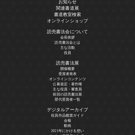
お知らせ
関連書道展
書道教室検索
オンラインショップ
読売書法会について
会長挨拶
読売書法会とは
主な活動
役員
読売書法展
開催概要
受賞者発表
オンラインコンテンツ
公募規定・著作権
主な役員・審査員
前回の読売書法展
歴代受賞者一覧
デジタルアーカイブ
役員作品鑑賞ガイド
会報
動画
2021年にかける想い