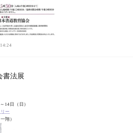
4:24
会書法展
）～14日（日）
ラリー
 一翔）