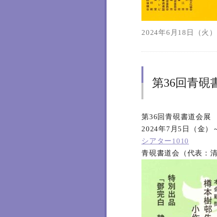
2024年6月18日（火）1
第36回青硯
第36回青硯書道会展
2024年7月5日（金
シアター1010
青硯書道会（代表：