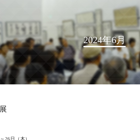
2024年6月
お知らせ
読売書法会について
読売書法展
特別展示
教展
関連書道展
書道教室検索
デジタルアーカイブ
）～26日（木）