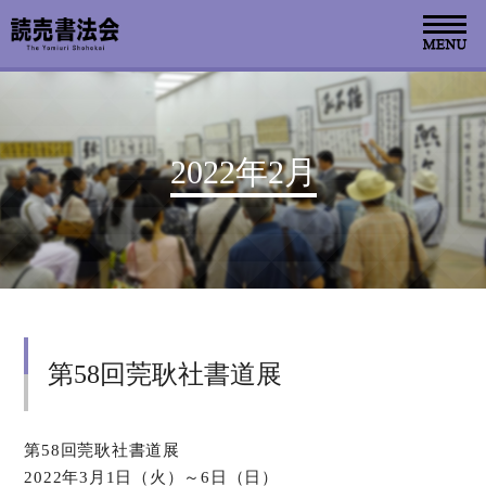
お知らせ
2022年2月
読売書法会について
読売書法展
特別展示
第58回莞耿社書道展
関連書道展
書道教室検索
第58回莞耿社書道展
2022年3月1日（火）～6日（日）
デジタルアーカイブ