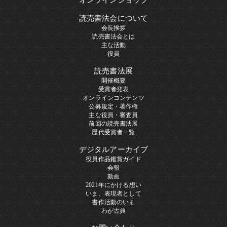
読売書法会について
会長挨拶
読売書法会とは
主な活動
役員
読売書法展
開催概要
受賞者発表
オンラインコンテンツ
公募規定・著作権
主な役員・審査員
前回の読売書法展
歴代受賞者一覧
デジタルアーカイブ
役員作品鑑賞ガイド
会報
動画
2021年にかける想い
いま、表現者として
書作活動のいま
わが古典