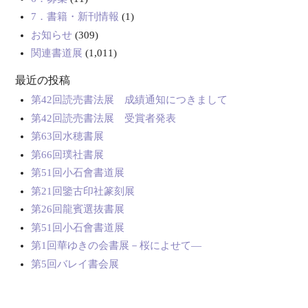
7．書籍・新刊情報
(1)
お知らせ
(309)
関連書道展
(1,011)
最近の投稿
第42回読売書法展 成績通知につきまして
第42回読売書法展 受賞者発表
第63回水穂書展
第66回璞社書展
第51回小石會書道展
第21回鑒古印社篆刻展
第26回龍賓選抜書展
第51回小石會書道展
第1回華ゆきの会書展－桜によせて―
第5回バレイ書会展