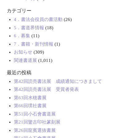
カテゴリー
4．書法会役員の書活動
(26)
5．書道界情報
(18)
6．募集
(11)
7．書籍・新刊情報
(1)
お知らせ
(309)
関連書道展
(1,011)
最近の投稿
第42回読売書法展 成績通知につきまして
第42回読売書法展 受賞者発表
第63回水穂書展
第66回璞社書展
第51回小石會書道展
第21回鑒古印社篆刻展
第26回龍賓選抜書展