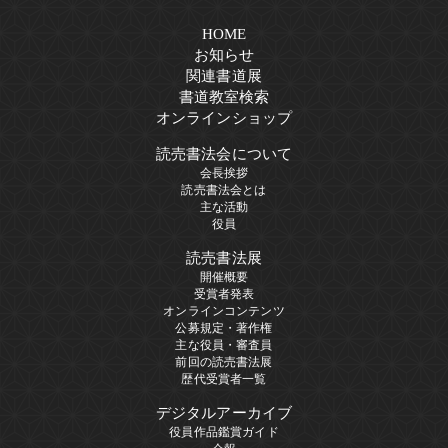
HOME
お知らせ
関連書道展
書道教室検索
オンラインショップ
読売書法会について
会長挨拶
読売書法会とは
主な活動
役員
読売書法展
開催概要
受賞者発表
オンラインコンテンツ
公募規定・著作権
主な役員・審査員
前回の読売書法展
歴代受賞者一覧
デジタルアーカイブ
役員作品鑑賞ガイド