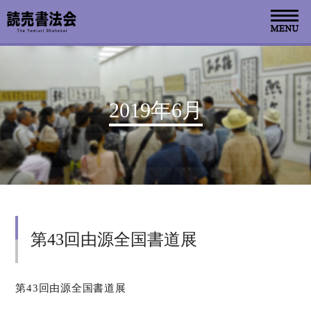
お知らせ
2019年6月
読売書法会について
読売書法展
特別展示
第43回由源全国書道展
関連書道展
書道教室検索
第43回由源全国書道展
デジタルアーカイブ