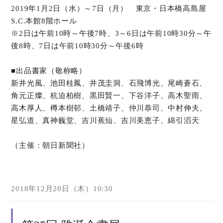
2019年1月2日（水）～7日（月） 東京・日本橋高島屋
S.C.本館8階ホール
オンラインショップ
※2日は午前10時～午後7時、3～6日は午前10時30分～午
後8時、7日は午前10時30分～午後6時
お問い合わせ
■出品書家（敬称略）
新井光風、池田桂鳳、井茂圭洞、石飛博光、尾崎蒼石、
角元正燦、杭迫柏樹、黒田賢一、下谷洋子、高木聖雨、
高木厚人、樽本樹邨、土橋靖子、仲川恭司、中村伸夫、
星弘道、真神巍堂、吉川蕉仙、吉川美恵子、綿引滔天
（主催：朝日新聞社）
2018年12月20日（木）10:30