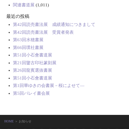
関連書道展
(1,011)
最近の投稿
第42回読売書法展 成績通知につきまして
第42回読売書法展 受賞者発表
第63回水穂書展
第66回璞社書展
第51回小石會書道展
第21回鑒古印社篆刻展
第26回龍賓選抜書展
第51回小石會書道展
第1回華ゆきの会書展－桜によせて―
第5回バレイ書会展
HOME
＞ お知らせ