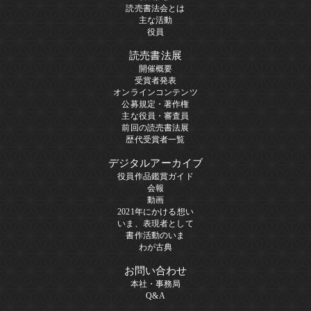
読売書法会とは
主な活動
役員
読売書法展
開催概要
受賞者発表
オンラインコンテンツ
公募規定・著作権
主な役員・審査員
前回の読売書法展
歴代受賞者一覧
デジタルアーカイブ
役員作品鑑賞ガイド
会報
動画
2021年にかける想い
いま、表現者として
書作活動のいま
わが古典
お問い合わせ
本社・事務局
Q&A