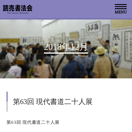
お知らせ
2018年12月
読売書法会について
読売書法展
特別展示
第63回 現代書道二十人展
関連書道展
書道教室検索
第63回 現代書道二十人展
デジタルアーカイブ