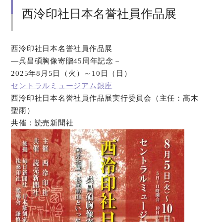
西泠印社日本名誉社員作品展
西泠印社日本名誉社員作品展
―呉昌碩胸像寄贈45周年記念－
2025年8月5日（火）～10日（日）
セントラルミュージアム銀座
西泠印社日本名誉社員作品展実行委員会（主任：髙木
聖雨）
共催：読売新聞社