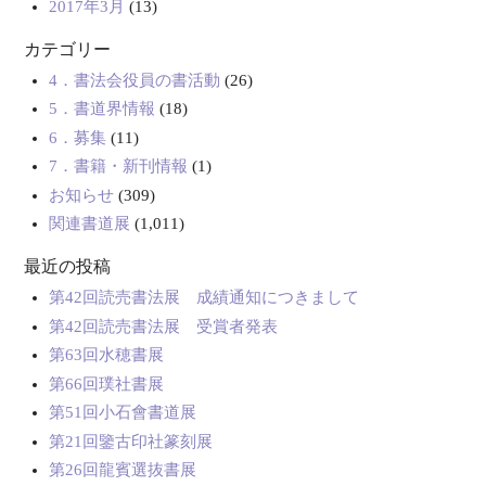
2017年3月
(13)
カテゴリー
4．書法会役員の書活動
(26)
5．書道界情報
(18)
6．募集
(11)
7．書籍・新刊情報
(1)
お知らせ
(309)
関連書道展
(1,011)
最近の投稿
第42回読売書法展 成績通知につきまして
第42回読売書法展 受賞者発表
第63回水穂書展
第66回璞社書展
第51回小石會書道展
第21回鑒古印社篆刻展
第26回龍賓選抜書展