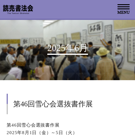
お知らせ
2025年6月
読売書法会について
読売書法展
特別展示
第46回雪心会選抜書作展
関連書道展
書道教室検索
第46回雪心会選抜書作展
2025年8月1日（金）～5日（火）
デジタルアーカイブ