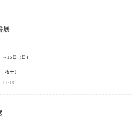
書展
火）～16日（日）
窪 梧十）
11:16
展