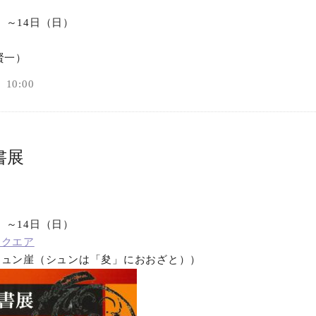
土）～14日（日）
賢一）
10:00
書展
金）～14日（日）
スクエア
シュン崖（シュンは「夋」におおざと））