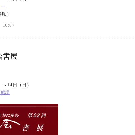
リー
オンラインショップ
静鳳）
10:07
お問い合わせ
会書展
金）～14日（日）
ル船堀