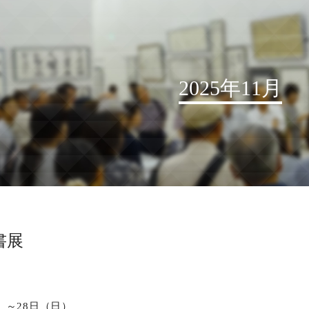
2025年11月
お知らせ
読売書法会について
読売書法展
特別展示
書展
関連書道展
書道教室検索
デジタルアーカイブ
水）～28日（日）