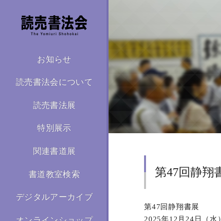
お知らせ
読売書法会について
読売書法展
特別展示
関連書道展
第47回静翔
書道教室検索
デジタルアーカイブ
第47回静翔書展
2025年12月24日（
オンラインショップ