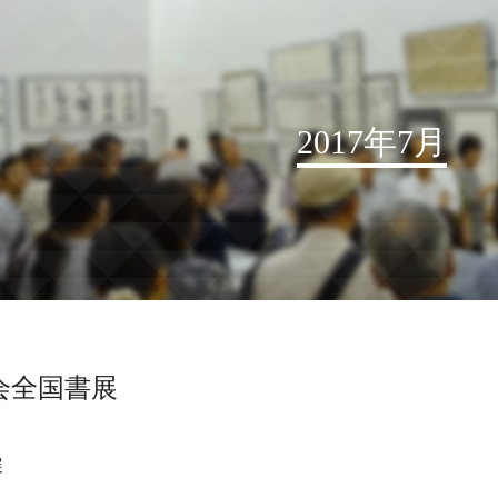
2017年7月
お知らせ
読売書法会について
読売書法展
特別展示
会全国書展
関連書道展
書道教室検索
展
デジタルアーカイブ