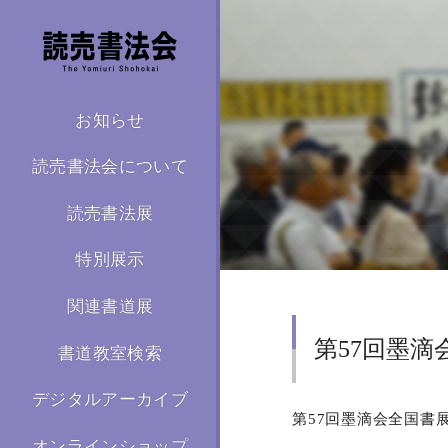
お知らせ
読売書法会について
読売書法展
特別展示
関連書道展
第57回墨滴
書道教室検索
デジタルアーカイブ
第57回墨滴会全国書
オンラインショップ