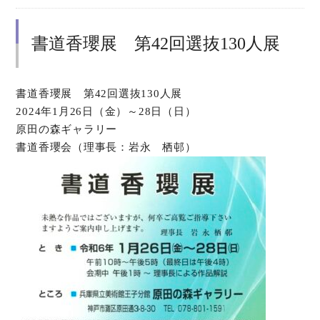
書道香瓔展 第42回選抜130人展
書道香瓔展 第42回選抜130人展
2024年1月26日（金）～28日（日）
原田の森ギャラリー
書道香瓔会（理事長：岩永 栖邨）