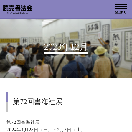
お知らせ
2023年12月
読売書法会について
読売書法展
特別展示
第72回書海社展
関連書道展
書道教室検索
第72回書海社展
2024年1月28日（日）～2月3日（土）
デジタルアーカイブ