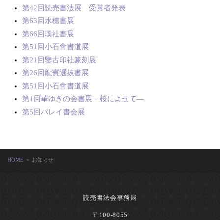
第42回読売書法展 受賞者発表
第63回水穂書展
第66回璞社書展
第51回小石會書道展
第21回鑒古印社篆刻展
第26回龍賓選抜書展
第51回小石會書道展
第1回華ゆきの会書展－桜によせて―
第5回バレイ書会展
HOME
＞ お知らせ
読売書法会事務局
〒100-8055