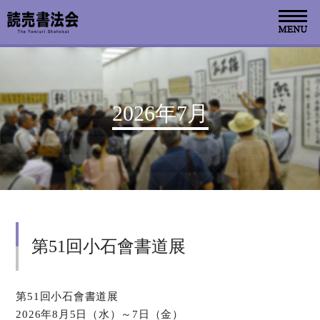
お知らせ
2026年7月
読売書法会について
読売書法展
特別展示
第51回小石會書道展
関連書道展
書道教室検索
第51回小石會書道展
2026年8月5日（水）～7日（金）
デジタルアーカイブ