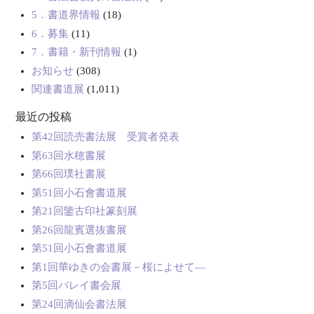
5．書道界情報
(18)
6．募集
(11)
7．書籍・新刊情報
(1)
お知らせ
(308)
関連書道展
(1,011)
最近の投稿
第42回読売書法展 受賞者発表
第63回水穂書展
第66回璞社書展
第51回小石會書道展
第21回鑒古印社篆刻展
第26回龍賓選抜書展
第51回小石會書道展
第1回華ゆきの会書展－桜によせて―
第5回バレイ書会展
第24回滴仙会書法展