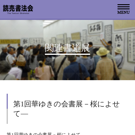
お知らせ
関連書道展
読売書法会について
読売書法展
特別展示
第1回華ゆきの会書展－桜によせ
関連書道展
て―
書道教室検索
デジタルアーカイブ
第1回華ゆきの会書展－桜によせて―