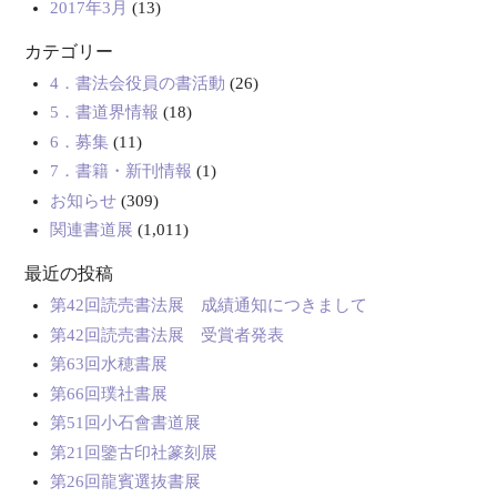
2017年3月
(13)
カテゴリー
4．書法会役員の書活動
(26)
5．書道界情報
(18)
6．募集
(11)
7．書籍・新刊情報
(1)
お知らせ
(309)
関連書道展
(1,011)
最近の投稿
第42回読売書法展 成績通知につきまして
第42回読売書法展 受賞者発表
第63回水穂書展
第66回璞社書展
第51回小石會書道展
第21回鑒古印社篆刻展
第26回龍賓選抜書展