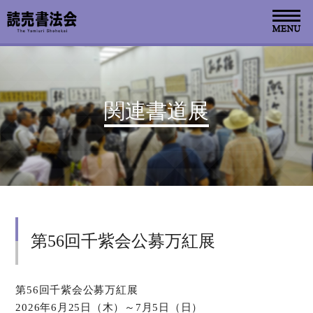
お知らせ
関連書道展
読売書法会について
読売書法展
特別展示
第56回千紫会公募万紅展
関連書道展
書道教室検索
第56回千紫会公募万紅展
2026年6月25日（木）～7月5日（日）
デジタルアーカイブ