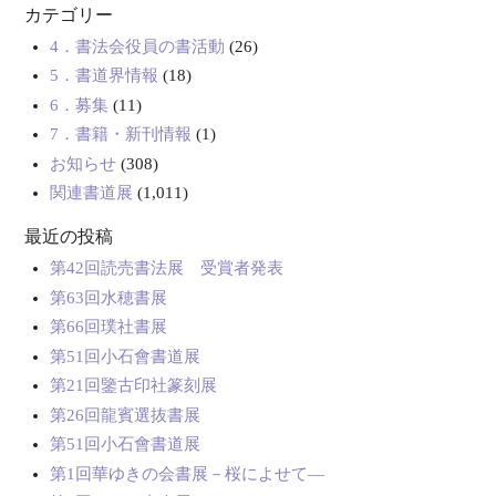
カテゴリー
4．書法会役員の書活動
(26)
5．書道界情報
(18)
6．募集
(11)
7．書籍・新刊情報
(1)
お知らせ
(308)
関連書道展
(1,011)
最近の投稿
第42回読売書法展 受賞者発表
第63回水穂書展
第66回璞社書展
第51回小石會書道展
第21回鑒古印社篆刻展
第26回龍賓選抜書展
第51回小石會書道展
第1回華ゆきの会書展－桜によせて―