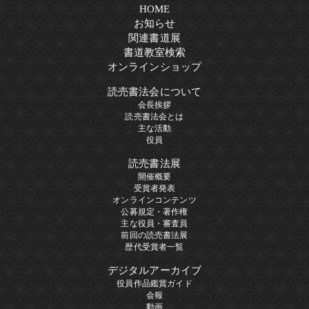
HOME
お知らせ
関連書道展
書道教室検索
オンラインショップ
読売書法会について
会長挨拶
読売書法会とは
主な活動
役員
読売書法展
開催概要
受賞者発表
オンラインコンテンツ
公募規定・著作権
主な役員・審査員
前回の読売書法展
歴代受賞者一覧
デジタルアーカイブ
役員作品鑑賞ガイド
会報
動画