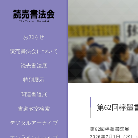
お知らせ
読売書法会について
読売書法展
特別展示
関連書道展
第62回欅墨
書道教室検索
デジタルアーカイブ
第62回欅墨書院展
2026年7月1日（水
オンラインショップ