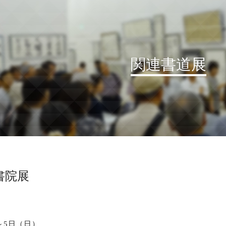
関連書道展
お知らせ
読売書法会について
読売書法展
特別展示
書院展
関連書道展
書道教室検索
デジタルアーカイブ
）～5日（日）