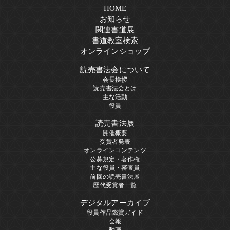
HOME
お知らせ
関連書道展
書道教室検索
オンラインショップ
読売書法会について
会長挨拶
読売書法会とは
主な活動
役員
読売書法展
開催概要
受賞者発表
オンラインコンテンツ
公募規定・著作権
主な役員・審査員
前回の読売書法展
歴代受賞者一覧
デジタルアーカイブ
役員作品鑑賞ガイド
会報
動画