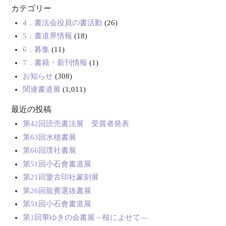
カテゴリー
4．書法会役員の書活動
(26)
5．書道界情報
(18)
6．募集
(11)
7．書籍・新刊情報
(1)
お知らせ
(308)
関連書道展
(1,011)
最近の投稿
第42回読売書法展 受賞者発表
第63回水穂書展
第66回璞社書展
第51回小石會書道展
第21回鑒古印社篆刻展
第26回龍賓選抜書展
第51回小石會書道展
第1回華ゆきの会書展－桜によせて―