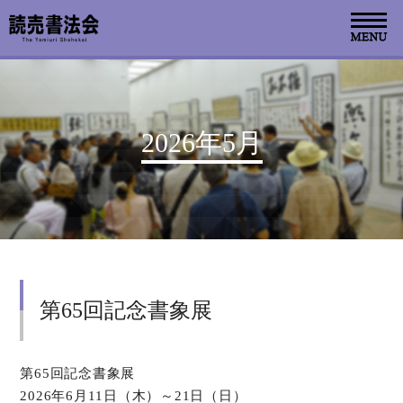
お知らせ
2026年5月
読売書法会について
読売書法展
特別展示
第65回記念書象展
関連書道展
書道教室検索
第65回記念書象展
2026年6月11日（木）～21日（日）
デジタルアーカイブ