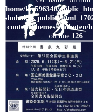
/home/kir596340/public_html/yom
オンラインショップ
shohokai_public_html_1702/new
お問い合わせ
content/themes/shohoten/header
on line
126