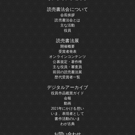
読売書法会について
会長挨拶
読売書法会とは
主な活動
役員
読売書法展
開催概要
受賞者発表
オンラインコンテンツ
公募規定・著作権
主な役員・審査員
前回の読売書法展
歴代受賞者一覧
デジタルアーカイブ
役員作品鑑賞ガイド
会報
動画
2021年にかける想い
いま、表現者として
書作活動のいま
わが古典
お問い合わせ