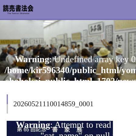
お知らせ
Warning
: Undefined array key 0
読売書法会について
/home/kir596340/public_html/yom
読売書法展
shohokai_public_html_1702/new
content/themes/shohoten/header
特別展示
on line
126
20260521110014859_0001
関連書道展
書道教室検索
Warning
: Attempt to read prope
"cat_name" on null in
デジタルアーカイブ