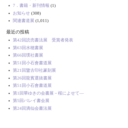
7．書籍・新刊情報
(1)
お知らせ
(308)
関連書道展
(1,011)
最近の投稿
第42回読売書法展 受賞者発表
第63回水穂書展
第66回璞社書展
第51回小石會書道展
第21回鑒古印社篆刻展
第26回龍賓選抜書展
第51回小石會書道展
第1回華ゆきの会書展－桜によせて―
第5回バレイ書会展
第24回滴仙会書法展