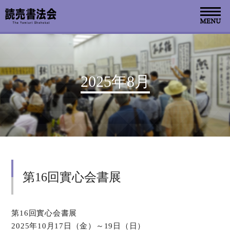
お知らせ
2025年8月
読売書法会について
読売書法展
特別展示
第16回實心会書展
関連書道展
書道教室検索
第16回實心会書展
2025年10月17日（金）～19日（日）
デジタルアーカイブ