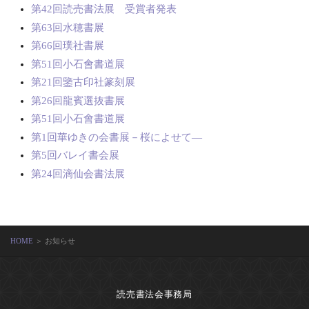
第42回読売書法展 受賞者発表
第63回水穂書展
第66回璞社書展
第51回小石會書道展
第21回鑒古印社篆刻展
第26回龍賓選抜書展
第51回小石會書道展
第1回華ゆきの会書展－桜によせて―
第5回バレイ書会展
第24回滴仙会書法展
HOME
＞ お知らせ
読売書法会事務局