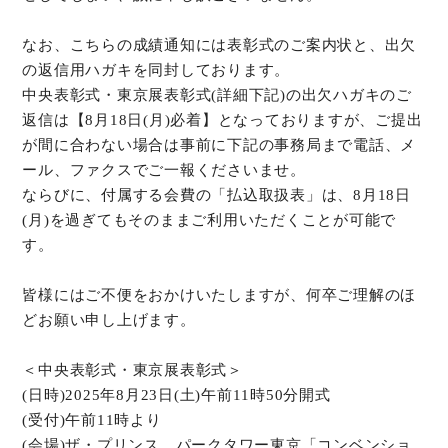
なお、こちらの成績通知には表彰式のご案内状と、出欠
の返信用ハガキを同封しております。
中央表彰式・東京展表彰式(詳細下記)の出欠ハガキのご
返信は【8月18日(月)必着】となっておりますが、ご提出
が間に合わない場合は事前に下記の事務局まで電話、メ
ール、ファクスでご一報くださいませ。
ならびに、付属する会費の「払込取扱表」は、8月18日
(月)を過ぎてもそのままご利用いただくことが可能で
す。
皆様にはご不便をおかけいたしますが、何卒ご理解のほ
どお願い申し上げます。
＜中央表彰式・東京展表彰式＞
(日時)2025年8月23日(土)午前11時50分開式
(受付)午前11時より
(会場)ザ・プリンス パークタワー東京「コンベンショ