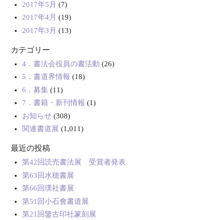
2017年5月
(7)
2017年4月
(19)
2017年3月
(13)
カテゴリー
4．書法会役員の書活動
(26)
5．書道界情報
(18)
6．募集
(11)
7．書籍・新刊情報
(1)
お知らせ
(308)
関連書道展
(1,011)
最近の投稿
第42回読売書法展 受賞者発表
第63回水穂書展
第66回璞社書展
第51回小石會書道展
第21回鑒古印社篆刻展