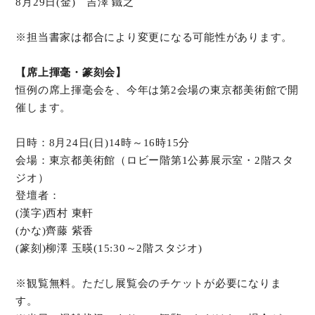
8月29日(金) 吉澤 鐵之
※担当書家は都合により変更になる可能性があります。
【席上揮毫・篆刻会】
恒例の席上揮毫会を、今年は第2会場の東京都美術館で開
催します。
日時：8月24日(日)14時～16時15分
会場：東京都美術館（ロビー階第1公募展示室・2階スタ
ジオ）
登壇者：
(漢字)西村 東軒
(かな)齊藤 紫香
(篆刻)柳澤 玉暎(15:30～2階スタジオ)
※観覧無料。ただし展覧会のチケットが必要になりま
す。