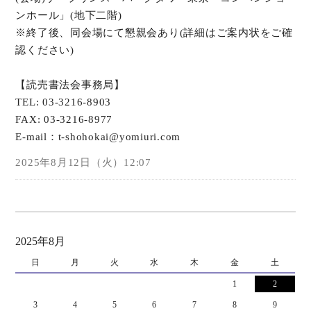
ンホール」(地下二階)
※終了後、同会場にて懇親会あり(詳細はご案内状をご確
認ください)
【読売書法会事務局】
TEL: 03-3216-8903
FAX: 03-3216-8977
E-mail：t-shohokai@yomiuri.com
2025年8月12日（火）12:07
2025年8月
日
月
火
水
木
金
土
1
2
3
4
5
6
7
8
9