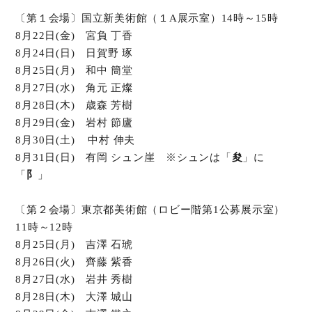
〔第１会場〕国立新美術館（１A展示室）14時～15時
8月22日(金) 宮負 丁香
8月24日(日) 日賀野 琢
8月25日(月) 和中 簡堂
8月27日(水) 角元 正燦
8月28日(木) 歳森 芳樹
8月29日(金) 岩村 節廬
8月30日(土) 中村 伸夫
8月31日(日) 有岡 シュン崖 ※シュンは「
夋
」に
「
阝
」
〔第２会場〕東京都美術館（ロビー階第1公募展示室）
11時～12時
8月25日(月) 吉澤 石琥
8月26日(火) 齊藤 紫香
8月27日(水) 岩井 秀樹
8月28日(木) 大澤 城山