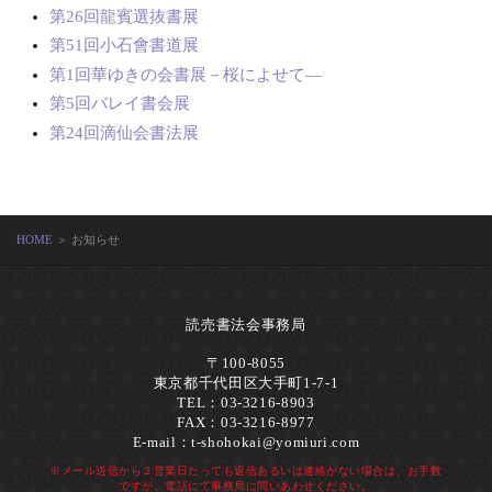
第26回龍賓選抜書展
第51回小石會書道展
第1回華ゆきの会書展－桜によせて―
第5回バレイ書会展
第24回滴仙会書法展
HOME
＞ お知らせ
読売書法会事務局
〒100-8055
東京都千代田区大手町1-7-1
TEL：03-3216-8903
FAX：03-3216-8977
E-mail：
t-shohokai@yomiuri.com
※メール送信から２営業日たっても返信あるいは連絡がない場合は、お手数
ですが、電話にて事務局に問いあわせください。