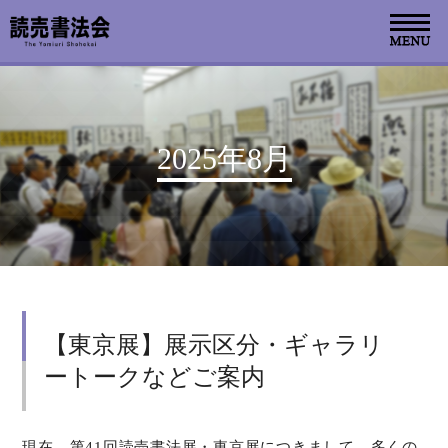
お知らせ
2025年8月
読売書法会について
読売書法展
特別展示
【東京展】展示区分・ギャラリ
関連書道展
ートークなどご案内
書道教室検索
デジタルアーカイブ
現在、第41回読売書法展・東京展につきまして、多くの