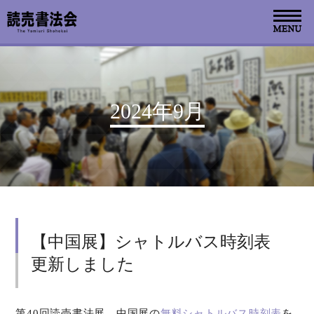
お知らせ
2024年9月
読売書法会について
読売書法展
特別展示
【中国展】シャトルバス時刻表
関連書道展
更新しました
書道教室検索
デジタルアーカイブ
第40回読売書法展 中国展の
無料シャトルバス時刻表
を