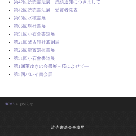
第42回読売書法展 成績通知につきまして
第42回読売書法展 受賞者発表
第63回水穂書展
第66回璞社書展
第51回小石會書道展
第21回鑒古印社篆刻展
第26回龍賓選抜書展
第51回小石會書道展
第1回華ゆきの会書展－桜によせて―
第5回バレイ書会展
HOME
＞ お知らせ
読売書法会事務局