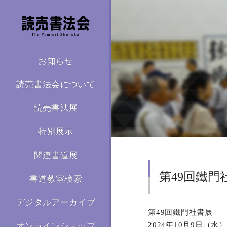
お知らせ
読売書法会について
読売書法展
特別展示
関連書道展
第49回鐵門
書道教室検索
デジタルアーカイブ
第49回鐵門社書展
2024年10月9日（水
オンラインショップ