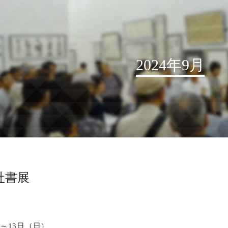
2024年9月
お知らせ
読売書法会について
読売書法展
特別展示
社書展
関連書道展
書道教室検索
デジタルアーカイブ
）～13日（日）