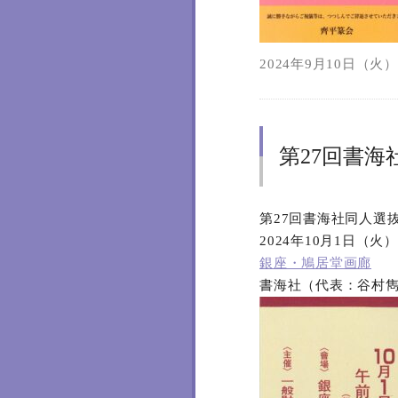
2024年9月10日（火）1
第27回書海
第27回書海社同人選
2024年10月1日（火
銀座・鳩居堂画廊
書海社（代表：谷村