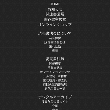
HOME
お知らせ
関連書道展
書道教室検索
オンラインショップ
読売書法会について
会長挨拶
読売書法会とは
主な活動
役員
読売書法展
開催概要
受賞者発表
オンラインコンテンツ
公募規定・著作権
主な役員・審査員
前回の読売書法展
歴代受賞者一覧
デジタルアーカイブ
役員作品鑑賞ガイド
会報
動画