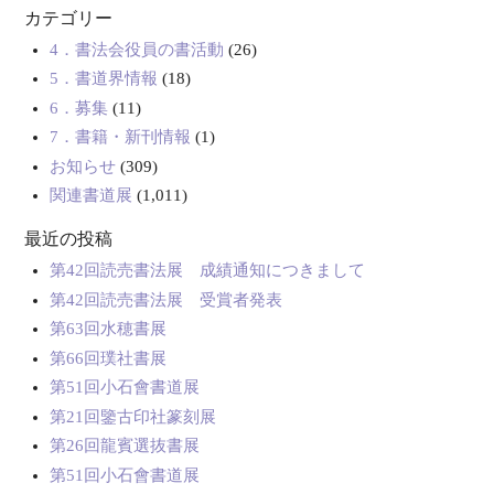
カテゴリー
4．書法会役員の書活動
(26)
5．書道界情報
(18)
6．募集
(11)
7．書籍・新刊情報
(1)
お知らせ
(309)
関連書道展
(1,011)
最近の投稿
第42回読売書法展 成績通知につきまして
第42回読売書法展 受賞者発表
第63回水穂書展
第66回璞社書展
第51回小石會書道展
第21回鑒古印社篆刻展
第26回龍賓選抜書展
第51回小石會書道展