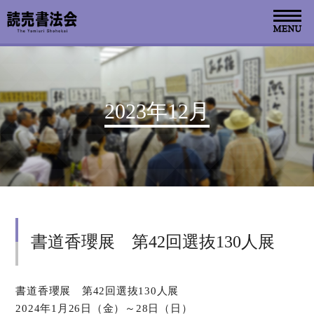
お知らせ
2023年12月
読売書法会について
読売書法展
特別展示
書道香瓔展 第42回選抜130人展
関連書道展
書道教室検索
書道香瓔展 第42回選抜130人展
2024年1月26日（金）～28日（日）
デジタルアーカイブ