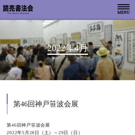
お知らせ
2022年4月
読売書法会について
読売書法展
特別展示
第46回神戸笹波会展
関連書道展
書道教室検索
第46回神戸笹波会展
2022年5月28日（土）～29日（日）
デジタルアーカイブ