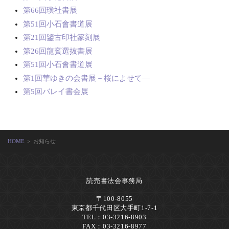
第66回璞社書展
第51回小石會書道展
第21回鑒古印社篆刻展
第26回龍賓選抜書展
第51回小石會書道展
第1回華ゆきの会書展－桜によせて―
第5回バレイ書会展
HOME
＞ お知らせ
読売書法会事務局
〒100-8055
東京都千代田区大手町1-7-1
TEL：03-3216-8903
FAX：03-3216-8977