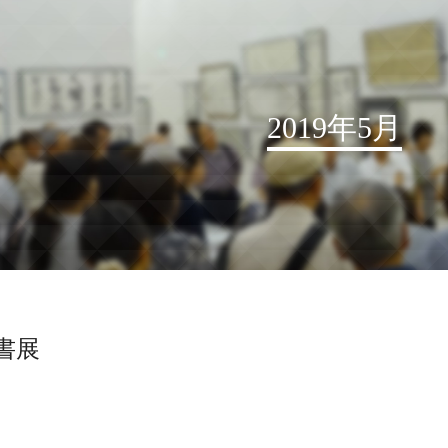
2019年5月
お知らせ
読売書法会について
読売書法展
特別展示
藍書展
関連書道展
書道教室検索
デジタルアーカイブ