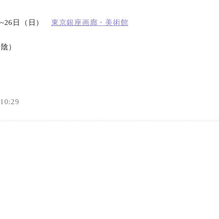
オンラインショップ
木）~26日（日）
東京銀座画廊・美術館
お問い合わせ
惜陰）
0:29