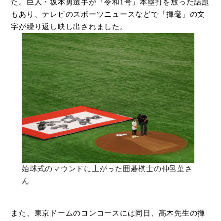
た。巨人・坂本勇選手が「令和
1
号」本塁打を放った話題
もあり、テレビのスポーツニュースなどで「揮毫」の文
字が繰り返し映し出されました。
始球式のマウンドに上がった囲碁棋士の仲邑菫さ
ん
また、東京ドームのコンコースには同日、髙木先生の揮