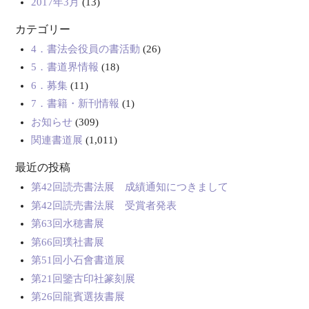
2017年3月
(13)
カテゴリー
4．書法会役員の書活動
(26)
5．書道界情報
(18)
6．募集
(11)
7．書籍・新刊情報
(1)
お知らせ
(309)
関連書道展
(1,011)
最近の投稿
第42回読売書法展 成績通知につきまして
第42回読売書法展 受賞者発表
第63回水穂書展
第66回璞社書展
第51回小石會書道展
第21回鑒古印社篆刻展
第26回龍賓選抜書展