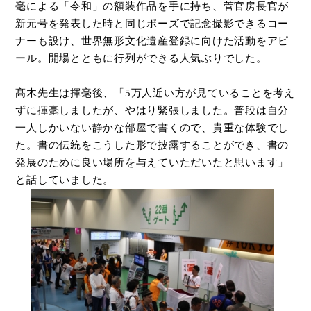
毫による「令和」の額装作品を手に持ち、菅官房長官が
新元号を発表した時と同じポーズで記念撮影できるコー
ナーも設け、世界無形文化遺産登録に向けた活動をアピ
ール。開場とともに行列ができる人気ぶりでした。
髙木先生は揮毫後、「5万人近い方が見ていることを考え
ずに揮毫しましたが、やはり緊張しました。普段
は自分
一人しかいない静かな部屋で
書くので、
貴重な体験でし
た。書の伝統をこうした形で披露することができ、書の
発展のために良い場所を与えていただいたと思います」
と話していました。