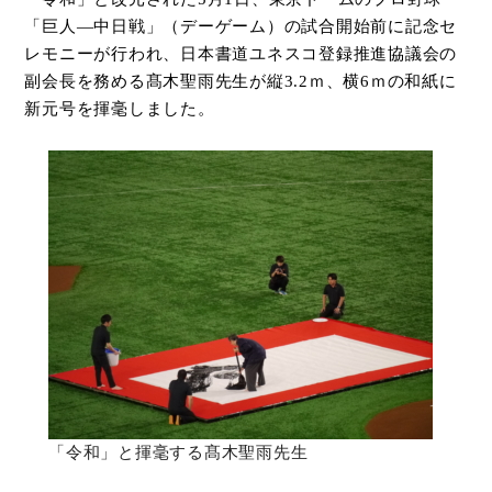
「巨人―中日戦」（デーゲーム）の試合開始前に記念セ
オンラインショップ
レモニーが行われ、日本書道ユネスコ登録推進協議会の
副会長を務める髙木聖雨先生が縦
3.2
ｍ、横
6
ｍの和紙に
お問い合わせ
新元号を揮毫しました。
「令和」と揮毫する髙木聖雨先生