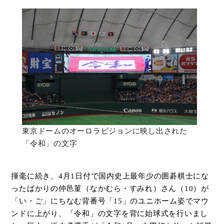
東京ドームのオーロラビジョンに映し出された
「令和」の文字
揮毫に続き、
4
月
1
日付で国内史上最年少の囲碁棋士にな
ったばかりの仲邑菫（なかむら・すみれ）さん（
10
）が
「い・ご」にちなむ背番号「
15
」のユニホーム姿でマウ
ンドに上がり、「令和」の文字を背に始球式を行いまし