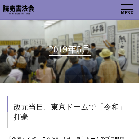
お知らせ
2019年5月
読売書法会について
読売書法展
特別展示
改元当日、東京ドームで「令和」
関連書道展
揮毫
書道教室検索
デジタルアーカイブ
「令和」と改元された
5
月
1
日、東京ドームのプロ野球