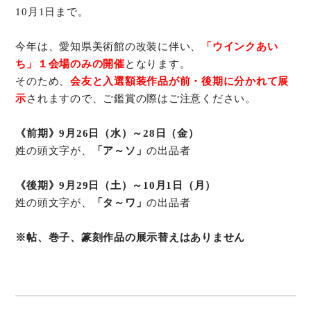
10月1日まで。
オンラインショップ
今年は、愛知県美術館の改装に伴い、
「ウインクあい
ち」１会場のみの開催
お問い合わせ
となります。
そのため、
会友と入選額装作品が前・後期に分かれて展
示
されますので、ご鑑賞の際はご注意ください。
《前期》9月26日（水）～28日（金）
姓の頭文字が、
「ア～ソ」
の出品者
《後期》9月29日（土）～10月1日（月）
姓の頭文字が、
「タ～ワ」
の出品者
※帖、巻子、篆刻作品の展示替えはありません