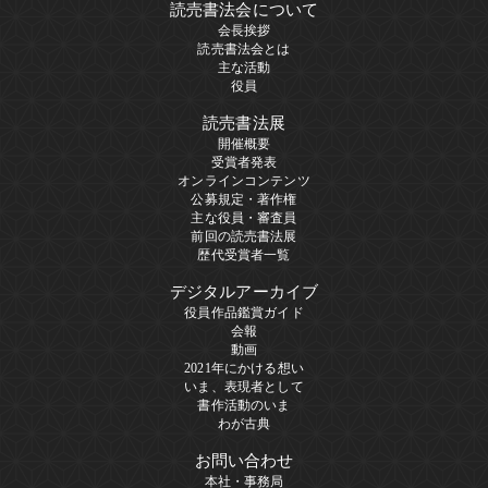
読売書法会について
会長挨拶
読売書法会とは
主な活動
役員
読売書法展
開催概要
受賞者発表
オンラインコンテンツ
公募規定・著作権
主な役員・審査員
前回の読売書法展
歴代受賞者一覧
デジタルアーカイブ
役員作品鑑賞ガイド
会報
動画
2021年にかける想い
いま、表現者として
書作活動のいま
わが古典
お問い合わせ
本社・事務局