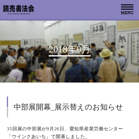
お知らせ
2018年9月
読売書法会について
読売書法展
特別展示
中部展開幕_展示替えのお知らせ
関連書道展
書道教室検索
35回展の中部展が9月26日、愛知県産業労働センター
「ウインクあいち」で開幕しました。
デジタルアーカイブ