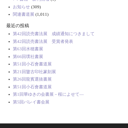
お知らせ
(309)
関連書道展
(1,011)
最近の投稿
第42回読売書法展 成績通知につきまして
第42回読売書法展 受賞者発表
第63回水穂書展
第66回璞社書展
第51回小石會書道展
第21回鑒古印社篆刻展
第26回龍賓選抜書展
第51回小石會書道展
第1回華ゆきの会書展－桜によせて―
第5回バレイ書会展