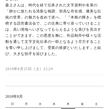
森上さんは、時代を経て伝承された文字資料や名筆の
「静かに放たれる清新な格調、崇高な存在感、優美な伝
統の世界」の魅力を改めて述べ、「『本格の輝き』を標
榜する読売書法会で、この古典に寄り添っていけること
は、高い境地へいざなってもらえるような喜びを見出す
ことができます。この恩恵を胸に、作品制作や様々な活
動を通して文字文化伝承の一助となるよう尽力すること
を誓い申し上げまして、受賞の挨拶といたします」と結
び、大きな拍手を浴びました。
2018年8月25日（土）22:29
2018年8月
日
月
火
水
木
金
土