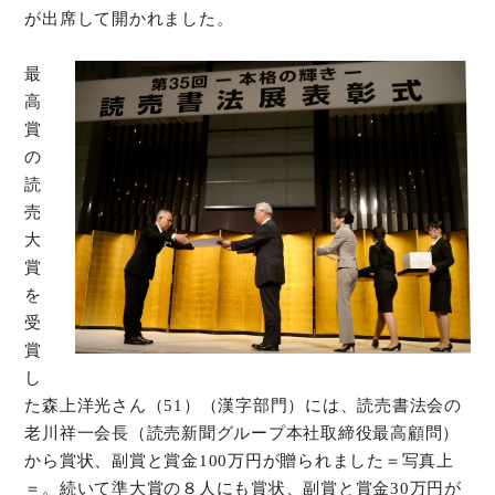
が出席して開かれました。
オンラインショップ
最
高
お問い合わせ
賞
の
読
売
大
賞
を
受
賞
し
た森上洋光さん（51）（漢字部門）には、読売書法会の
老川祥一会長（読売新聞グループ本社取締役最高顧問）
から賞状、副賞と賞金100万円が贈られました＝写真上
＝。続いて準大賞の８人にも賞状、副賞と賞金30万円が