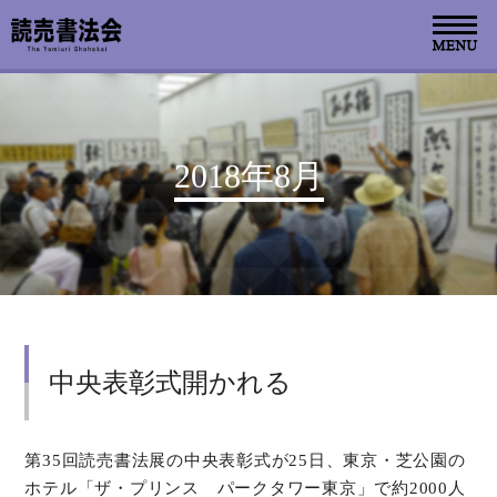
お知らせ
2018年8月
読売書法会について
読売書法展
特別展示
中央表彰式開かれる
関連書道展
書道教室検索
第35回読売書法展の中央表彰式が25日、東京・芝公園の
ホテル「ザ・プリンス パークタワー東京」で約2000人
デジタルアーカイブ