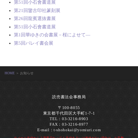
第51回小石會書道展
第21回鑒古印社篆刻展
第26回龍賓選抜書展
第51回小石會書道展
第1回華ゆきの会書展－桜によせて―
第5回バレイ書会展
HOME
＞ お知らせ
読売書法会事務局
〒100-8055
東京都千代田区大手町1-7-1
TEL：03-3216-8903
FAX：03-3216-8977
E-mail：
t-shohokai@yomiuri.com
※メール送信から２営業日たっても返信あるいは連絡がない場合は、お手数