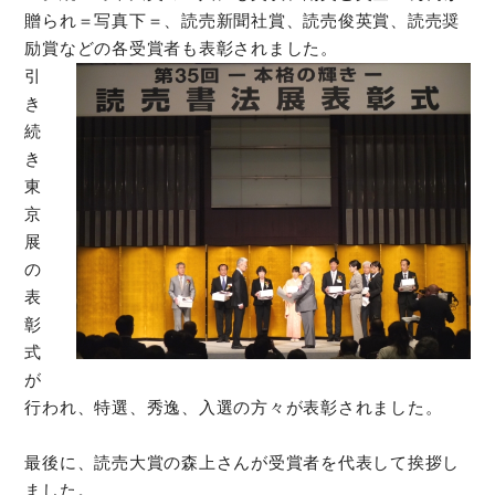
贈られ＝写真下＝、読売新聞社賞、読売俊英賞、読売奨
励賞な
どの各受賞者も表彰されました。
引
き
続
き
東
京
展
の
表
彰
式
が
行われ、特選、秀逸、入選の方々が表彰されました。
最後に、読売大賞の森上さんが受賞者を代表して挨拶し
ました。