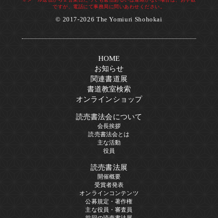
ですが、電話にて事務局に問いあわせください。
© 2017-2026 The Yomiuri Shohokai
HOME
お知らせ
関連書道展
書道教室検索
オンラインショップ
読売書法会について
会長挨拶
読売書法会とは
主な活動
役員
読売書法展
開催概要
受賞者発表
オンラインコンテンツ
公募規定・著作権
主な役員・審査員
前回の読売書法展