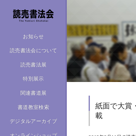
お知らせ
読売書法会について
読売書法展
特別展示
関連書道展
紙面で大賞
書道教室検索
載
デジタルアーカイブ
オンラインショップ