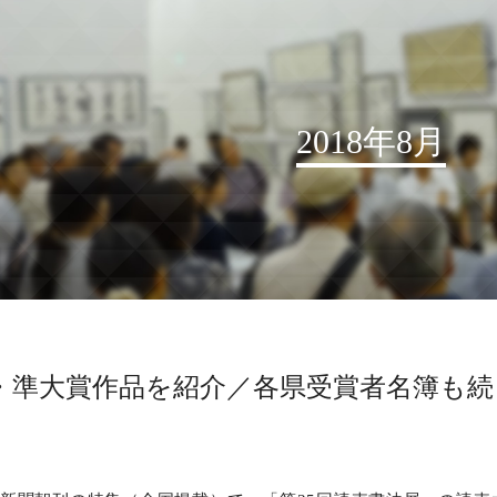
2018年8月
お知らせ
読売書法会について
読売書法展
特別展示
・準大賞作品を紹介／各県受賞者名簿も続
関連書道展
書道教室検索
デジタルアーカイブ