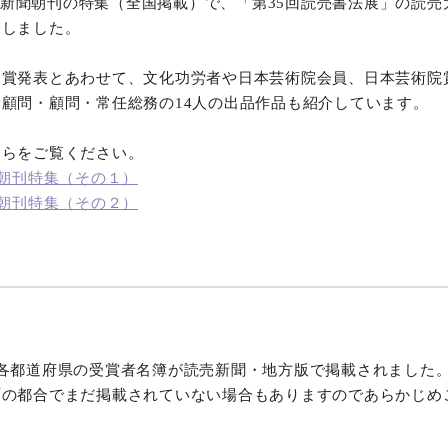
の読売新聞朝刊の特集（全国掲載）で、「第35回読売書法展」の読
介しました。
オンラインショップ
同賞発表とあわせて、文化功労者や日本芸術院会員、日本芸術院
お問い合わせ
顧問・顧問・常任総務の14人の出品作品も紹介しています。
ちらをご覧ください。
・朝刊特集（その１）
・朝刊特集（その２）
各都道府県の受賞者名簿が読売新聞・地方版で掲載されました
面の都合でまだ掲載されていない場合もありますのであらかじめ