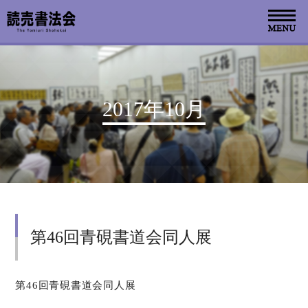
お知らせ
2017年10月
読売書法会について
読売書法展
特別展示
第46回青硯書道会同人展
関連書道展
書道教室検索
第46回青硯書道会同人展
デジタルアーカイブ