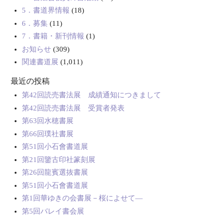
5．書道界情報
(18)
6．募集
(11)
7．書籍・新刊情報
(1)
お知らせ
(309)
関連書道展
(1,011)
最近の投稿
第42回読売書法展 成績通知につきまして
第42回読売書法展 受賞者発表
第63回水穂書展
第66回璞社書展
第51回小石會書道展
第21回鑒古印社篆刻展
第26回龍賓選抜書展
第51回小石會書道展
第1回華ゆきの会書展－桜によせて―
第5回バレイ書会展