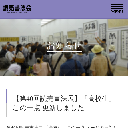
お知らせ
お知らせ
読売書法会について
読売書法展
特別展示
【第40回読売書法展】「高校生」
関連書道展
この一点 更新しました
書道教室検索
デジタルアーカイブ
第40回読売書法展 「高校生」この一点 ページを更新し