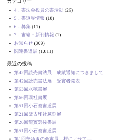
カテゴリー
4．書法会役員の書活動
(26)
5．書道界情報
(18)
6．募集
(11)
7．書籍・新刊情報
(1)
お知らせ
(309)
関連書道展
(1,011)
最近の投稿
第42回読売書法展 成績通知につきまして
第42回読売書法展 受賞者発表
第63回水穂書展
第66回璞社書展
第51回小石會書道展
第21回鑒古印社篆刻展
第26回龍賓選抜書展
第51回小石會書道展
第1回華ゆきの会書展－桜によせて―