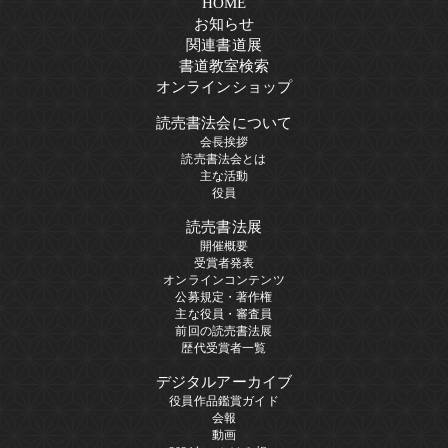
HOME
お知らせ
関連書道展
書道教室検索
オンラインショップ
読売書法会について
会長挨拶
読売書法会とは
主な活動
役員
読売書法展
開催概要
受賞者発表
オンラインコンテンツ
公募規定・著作権
主な役員・審査員
前回の読売書法展
歴代受賞者一覧
デジタルアーカイブ
役員作品鑑賞ガイド
会報
動画