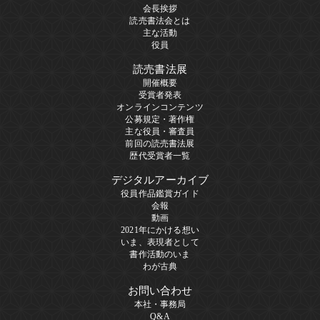
会長挨拶
読売書法会とは
主な活動
役員
読売書法展
開催概要
受賞者発表
オンラインコンテンツ
公募規定・著作権
主な役員・審査員
前回の読売書法展
歴代受賞者一覧
デジタルアーカイブ
役員作品鑑賞ガイド
会報
動画
2021年にかける想い
いま、表現者として
書作活動のいま
わが古典
お問い合わせ
本社・事務局
Q&A