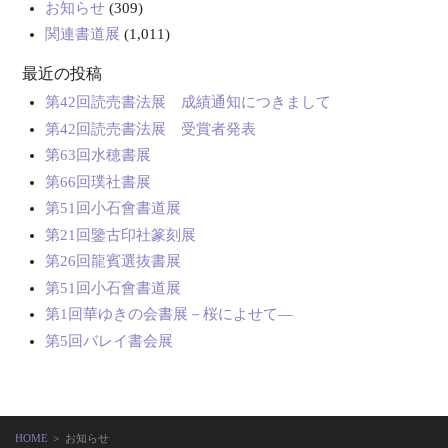
お知らせ
(309)
関連書道展
(1,011)
最近の投稿
第42回読売書法展 成績通知につきまして
第42回読売書法展 受賞者発表
第63回水穂書展
第66回璞社書展
第51回小石會書道展
第21回鑒古印社篆刻展
第26回龍賓選抜書展
第51回小石會書道展
第1回華ゆきの会書展－桜によせて―
第5回バレイ書会展
HOME
＞ お知らせ