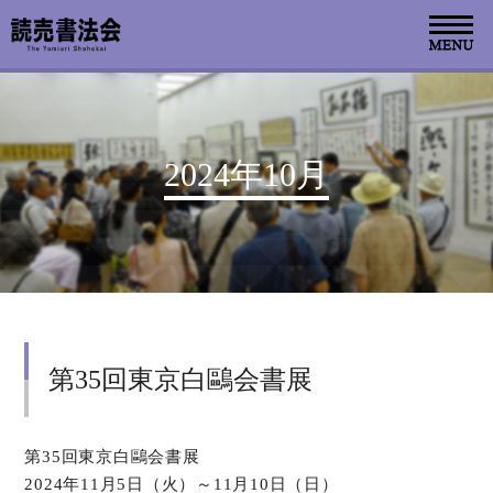
お知らせ
2024年10月
読売書法会について
読売書法展
特別展示
第35回東京白鷗会書展
関連書道展
書道教室検索
第35回東京白鷗会書展
2024年11月5日（火）～11月10日（日）
デジタルアーカイブ