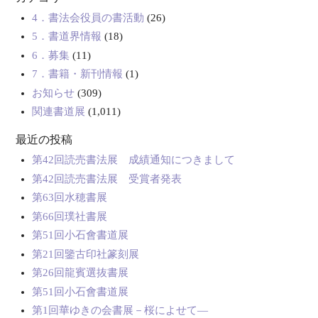
4．書法会役員の書活動
(26)
5．書道界情報
(18)
6．募集
(11)
7．書籍・新刊情報
(1)
お知らせ
(309)
関連書道展
(1,011)
最近の投稿
第42回読売書法展 成績通知につきまして
第42回読売書法展 受賞者発表
第63回水穂書展
第66回璞社書展
第51回小石會書道展
第21回鑒古印社篆刻展
第26回龍賓選抜書展
第51回小石會書道展
第1回華ゆきの会書展－桜によせて―