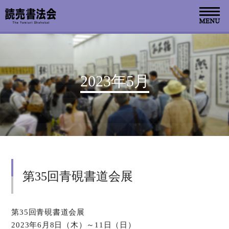
お知らせ
2023年5月
読売書法会について
読売書法展
特別展示
第35回青硯書道会展
関連書道展
書道教室検索
第35回青硯書道会展
2023年6月8日（木）～11日（日）
デジタルアーカイブ