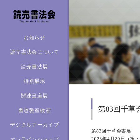
お知らせ
読売書法会について
読売書法展
特別展示
関連書道展
第83回千草
書道教室検索
デジタルアーカイブ
第83回千草会書展
2023年4月29日（祝
オンラインショップ