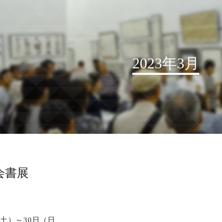
2023年3月
お知らせ
読売書法会について
読売書法展
特別展示
会書展
関連書道展
書道教室検索
デジタルアーカイブ
・土）～30日（日