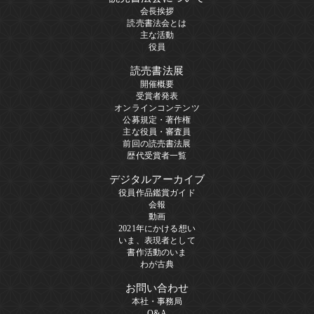
会長挨拶
読売書法会とは
主な活動
役員
読売書法展
開催概要
受賞者発表
オンラインコンテンツ
公募規定・著作権
主な役員・審査員
前回の読売書法展
歴代受賞者一覧
デジタルアーカイブ
役員作品鑑賞ガイド
会報
動画
2021年にかける想い
いま、表現者として
書作活動のいま
わが古典
お問い合わせ
本社・事務局
Q&A