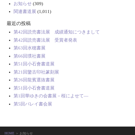
お知らせ
(309)
関連書道展
(1,011)
最近の投稿
第42回読売書法展 成績通知につきまして
第42回読売書法展 受賞者発表
第63回水穂書展
第66回璞社書展
第51回小石會書道展
第21回鑒古印社篆刻展
第26回龍賓選抜書展
第51回小石會書道展
第1回華ゆきの会書展－桜によせて―
第5回バレイ書会展
HOME
＞ お知らせ