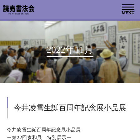
お知らせ
2022年11月
読売書法会について
読売書法展
特別展示
今井凌雪生誕百周年記念展小品展
関連書道展
書道教室検索
今井凌雪生誕百周年記念展小品展
ー第22回参和展 特別展示ー
デジタルアーカイブ