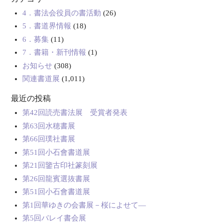
4．書法会役員の書活動
(26)
5．書道界情報
(18)
6．募集
(11)
7．書籍・新刊情報
(1)
お知らせ
(308)
関連書道展
(1,011)
最近の投稿
第42回読売書法展 受賞者発表
第63回水穂書展
第66回璞社書展
第51回小石會書道展
第21回鑒古印社篆刻展
第26回龍賓選抜書展
第51回小石會書道展
第1回華ゆきの会書展－桜によせて―
第5回バレイ書会展