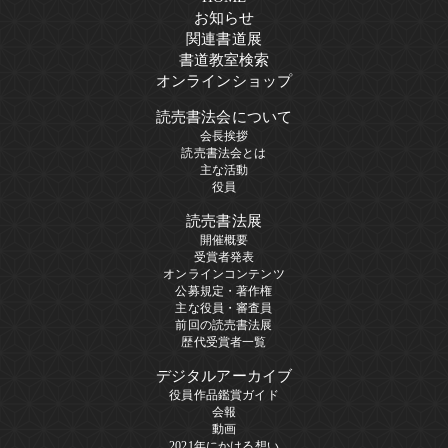
お知らせ
関連書道展
書道教室検索
オンラインショップ
読売書法会について
会長挨拶
読売書法会とは
主な活動
役員
読売書法展
開催概要
受賞者発表
オンラインコンテンツ
公募規定・著作権
主な役員・審査員
前回の読売書法展
歴代受賞者一覧
デジタルアーカイブ
役員作品鑑賞ガイド
会報
動画
2021年にかける想い