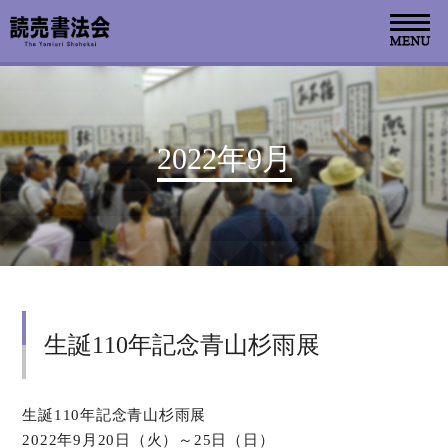
お知らせ
2022年9月
読売書法会について
読売書法展
特別展示
生誕110年記念青山杉雨展
関連書道展
書道教室検索
生誕110年記念青山杉雨展
2022年9月20日（火）～25日（日）
デジタルアーカイブ