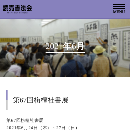
お知らせ
2021年6月
読売書法会について
読売書法展
特別展示
第67回栴檀社書展
関連書道展
書道教室検索
第67回栴檀社書展
2021年6月24日（木）～27日（日）
デジタルアーカイブ