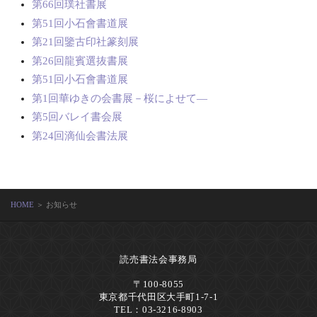
第66回璞社書展
第51回小石會書道展
第21回鑒古印社篆刻展
第26回龍賓選抜書展
第51回小石會書道展
第1回華ゆきの会書展－桜によせて―
第5回バレイ書会展
第24回滴仙会書法展
HOME
＞ お知らせ
読売書法会事務局
〒100-8055
東京都千代田区大手町1-7-1
TEL：03-3216-8903