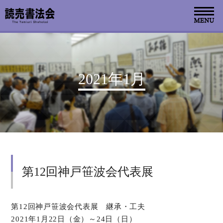
お知らせ
2021年1月
読売書法会について
読売書法展
特別展示
第12回神戸笹波会代表展
関連書道展
書道教室検索
第12回神戸笹波会代表展 継承・工夫
2021年1月22日（金）～24日（日）
デジタルアーカイブ