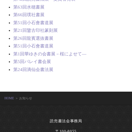
第63回水穂書展
第66回璞社書展
第51回小石會書道展
第21回鑒古印社篆刻展
第26回龍賓選抜書展
第51回小石會書道展
第1回華ゆきの会書展－桜によせて―
第5回バレイ書会展
第24回滴仙会書法展
HOME
＞ お知らせ
読売書法会事務局
〒100-8055