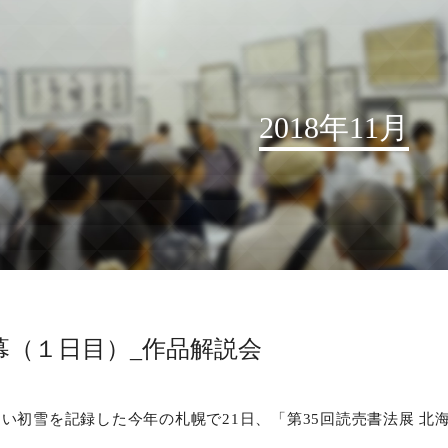
2018年11月
お知らせ
読売書法会について
読売書法展
特別展示
幕（１日目）_作品解説会
関連書道展
書道教室検索
い初雪を記録した今年の札幌で21日、「第35回読売書法展 北
デジタルアーカイブ