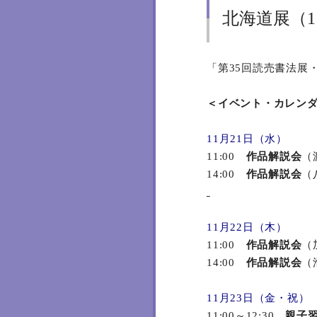
北海道展（1
「第35回読売書法展・
＜イベント・カレン
11月21日（水）
11:00
作品解説会
（
14:00
作品解説会
（
11月22日（木）
11:00
作品解説会
（
14:00
作品解説会
（
11月23日（金・祝）
11:00～12:30
親子