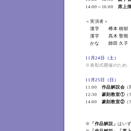
14:00～16:00
席上
＜実演者＞
漢字 樽本 樹邨 
漢字 髙木 聖雨 
かな 師田 久子 
11月24日（土）
※表彰式開催のため
11月25日（日）
11:00
作品解説会
（
12:30
篆刻教室①
（
14:00
篆刻教室②
（
※
「作品解説」
はい