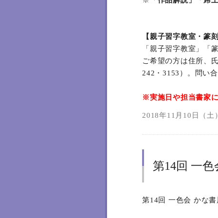
※
「作品解説」「席
【親子習字教室・篆
「親子習字教室」「篆
ご希望の方は住所、氏
242・3153）。問
※実施日や担当書家
2018年11月10日（土）
第14回 一
第14回 一色会 かな書