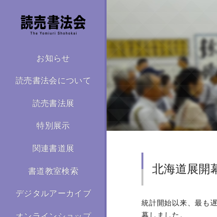
お知らせ
読売書法会について
読売書法展
特別展示
関連書道展
北海道展開
書道教室検索
デジタルアーカイブ
統計開始以来、最も遅
幕しました。
オンラインショップ