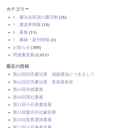
カテゴリー
4．書法会役員の書活動
(26)
5．書道界情報
(18)
6．募集
(11)
7．書籍・新刊情報
(1)
お知らせ
(309)
関連書道展
(1,011)
最近の投稿
第42回読売書法展 成績通知につきまして
第42回読売書法展 受賞者発表
第63回水穂書展
第66回璞社書展
第51回小石會書道展
第21回鑒古印社篆刻展
第26回龍賓選抜書展
第51回小石會書道展