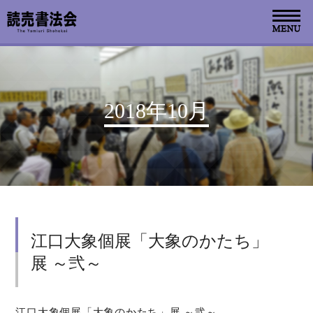
お知らせ
2018年10月
読売書法会について
読売書法展
特別展示
江口大象個展「大象のかたち」
関連書道展
展 ～弐～
書道教室検索
デジタルアーカイブ
江口大象個展「大象のかたち」展 ～弐～