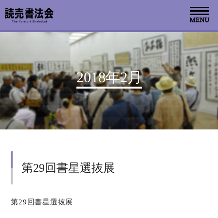
お知らせ
2018年2月
読売書法会について
読売書法展
特別展示
第29回書星選抜展
関連書道展
書道教室検索
第29回書星選抜展
デジタルアーカイブ