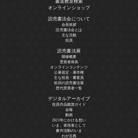
書道教室検索
オンラインショップ
読売書法会について
会長挨拶
読売書法会とは
主な活動
役員
読売書法展
開催概要
受賞者発表
オンラインコンテンツ
公募規定・著作権
主な役員・審査員
前回の読売書法展
歴代受賞者一覧
デジタルアーカイブ
役員作品鑑賞ガイド
会報
動画
2021年にかける想い
いま、表現者として
書作活動のいま
わが古典