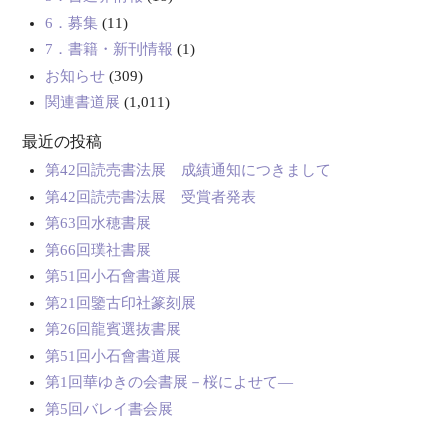
6．募集
(11)
7．書籍・新刊情報
(1)
お知らせ
(309)
関連書道展
(1,011)
最近の投稿
第42回読売書法展 成績通知につきまして
第42回読売書法展 受賞者発表
第63回水穂書展
第66回璞社書展
第51回小石會書道展
第21回鑒古印社篆刻展
第26回龍賓選抜書展
第51回小石會書道展
第1回華ゆきの会書展－桜によせて―
第5回バレイ書会展