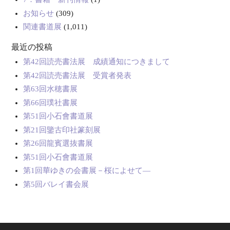
お知らせ
(309)
関連書道展
(1,011)
最近の投稿
第42回読売書法展 成績通知につきまして
第42回読売書法展 受賞者発表
第63回水穂書展
第66回璞社書展
第51回小石會書道展
第21回鑒古印社篆刻展
第26回龍賓選抜書展
第51回小石會書道展
第1回華ゆきの会書展－桜によせて―
第5回バレイ書会展