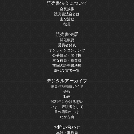
読売書法会について
会長挨拶
読売書法会とは
主な活動
役員
読売書法展
開催概要
受賞者発表
オンラインコンテンツ
公募規定・著作権
主な役員・審査員
前回の読売書法展
歴代受賞者一覧
デジタルアーカイブ
役員作品鑑賞ガイド
会報
動画
2021年にかける想い
いま、表現者として
書作活動のいま
わが古典
お問い合わせ
本社・事務局