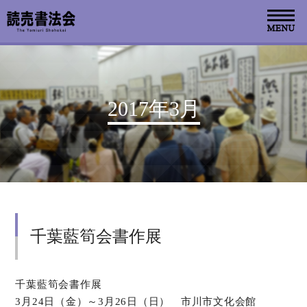
お知らせ
2017年3月
読売書法会について
読売書法展
特別展示
千葉藍筍会書作展
関連書道展
書道教室検索
千葉藍筍会書作展
3月24日（金）～3月26日（日） 市川市文化会館
デジタルアーカイブ