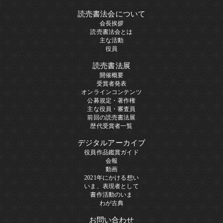
読売書法会について
会長挨拶
読売書法会とは
主な活動
役員
読売書法展
開催概要
受賞者発表
オンラインコンテンツ
公募規定・著作権
主な役員・審査員
前回の読売書法展
歴代受賞者一覧
デジタルアーカイブ
役員作品鑑賞ガイド
会報
動画
2021年にかける想い
いま、表現者として
書作活動のいま
わが古典
お問い合わせ