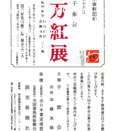
/home/kir596340/public_html/yom
オンラインショップ
shohokai_public_html_1702/new
お問い合わせ
content/themes/shohoten/header
on line
126