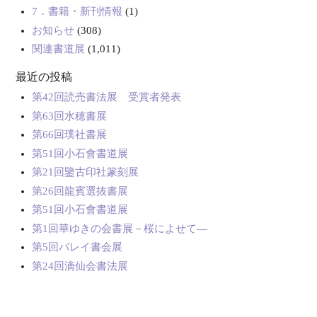
7．書籍・新刊情報
(1)
お知らせ
(308)
関連書道展
(1,011)
最近の投稿
第42回読売書法展 受賞者発表
第63回水穂書展
第66回璞社書展
第51回小石會書道展
第21回鑒古印社篆刻展
第26回龍賓選抜書展
第51回小石會書道展
第1回華ゆきの会書展－桜によせて―
第5回バレイ書会展
第24回滴仙会書法展