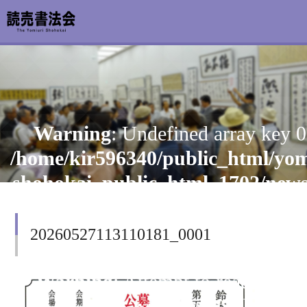
お知らせ
Warning
: Undefined array key 0
読売書法会について
/home/kir596340/public_html/yom
読売書法展
shohokai_public_html_1702/new
content/themes/shohoten/header
特別展示
on line
126
20260527113110181_0001
関連書道展
書道教室検索
Warning
: Attempt to read prope
"cat_name" on null in
デジタルアーカイブ