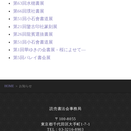
第63回水穂書展
第66回璞社書展
第51回小石會書道展
第21回鑒古印社篆刻展
第26回龍賓選抜書展
第51回小石會書道展
第1回華ゆきの会書展－桜によせて―
第5回バレイ書会展
HOME
＞ お知らせ
読売書法会事務局
〒100-8055
東京都千代田区大手町1-7-1
TEL：03-3216-8903