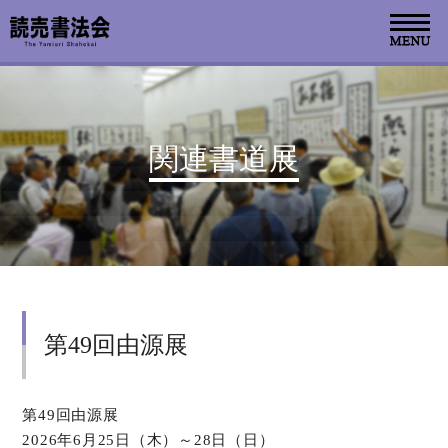
お知らせ
関連書道展
読売書法会について
読売書法展
特別展示
第49回由源展
関連書道展
書道教室検索
第49回由源展
2026年6月25日（木）～28日（日）
デジタルアーカイブ