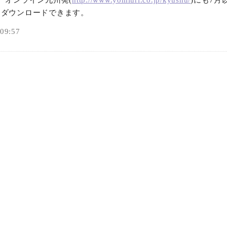
･オンライン九州発(
http://www.yomiuri.co.jp/kyushu/
)にも7月
もダウンロードできます。
9:57