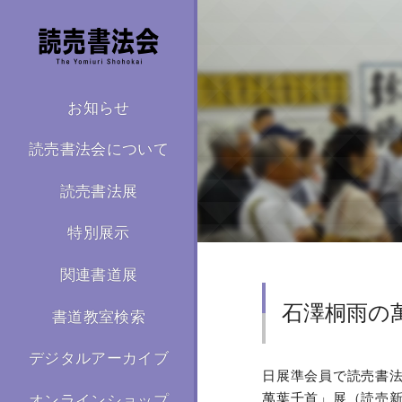
お知らせ
読売書法会について
読売書法展
特別展示
関連書道展
石澤桐雨の
書道教室検索
デジタルアーカイブ
日展準会員で読売書法
萬葉千首」展（読売新
オンラインショップ