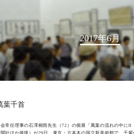
2017年6月
お知らせ
読売書法会について
読売書法展
特別展示
萬葉千首
関連書道展
書道教室検索
会常任理事の石澤桐雨先生（72）の個展「萬葉の流れの中にII
デジタルアーカイブ
聞社ほか後援）が29日、東京・六本木の国立新美術館で、千紫