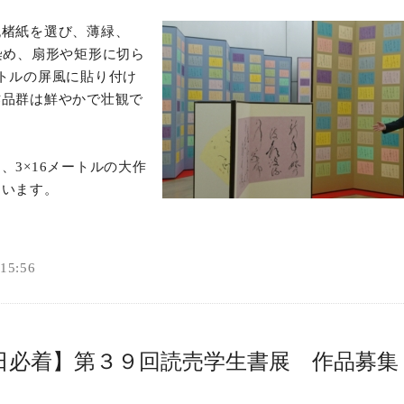
純楮紙を選び、薄緑、
染め、扇形や矩形に切ら
トルの屏風に貼り付け
作品群は鮮やかで壮観で
、3×16メートルの大作
ています。
5:56
日必着】第３９回読売学生書展 作品募集