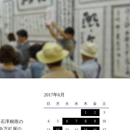
2017年6月
日
月
火
水
木
金
土
1
2
3
 石澤桐雨の
4
5
6
7
8
9
10
会万紅展の