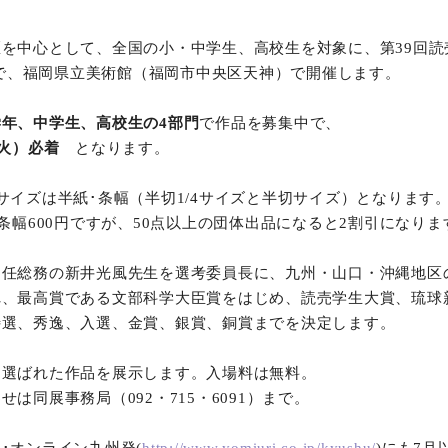
を中心として、全国の小・中学生、高校生を対象に、第39回読
日まで、福岡県立美術館（福岡市中央区天神）で開催します。
年、中学生、高校生の4部門
で作品を募集中で、
（火）必着
となります。
サイズは半紙･条幅（半切1/4サイズと半切サイズ）となります
、条幅600円ですが、50点以上の団体出品になると2割引になりま
常任総務の新井光風先生を選考委員長に、九州・山口・沖縄地区
れ、最高賞である文部科学大臣賞をはじめ、読売学生大賞、琉球
特選、秀逸、入選、金賞、銀賞、銅賞までを決定します。
に選ばれた作品を展示します。入場料は無料。
は同展事務局（092・715・6091）まで。