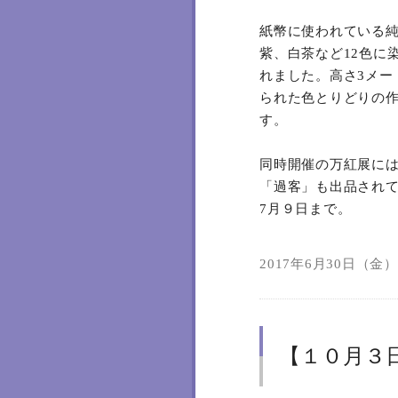
紙幣に使われている
紫、白茶など12色に
れました。高さ3メー
られた色とりどりの
す。
同時開催の万紅展には
「過客」も出品され
7月９日まで。
2017年6月30日（金）1
【１０月３