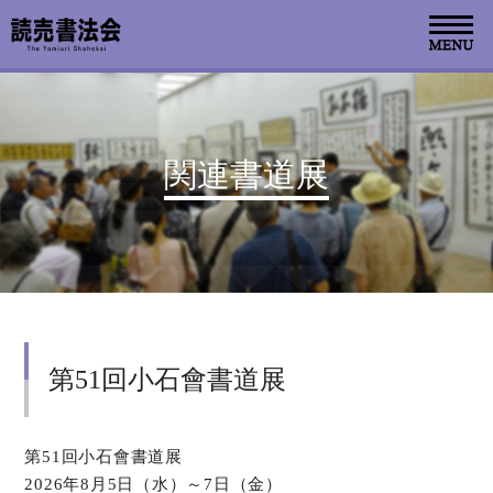
お知らせ
関連書道展
読売書法会について
読売書法展
特別展示
第51回小石會書道展
関連書道展
書道教室検索
第51回小石會書道展
2026年8月5日（水）～7日（金）
デジタルアーカイブ