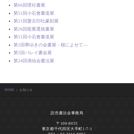
第66回璞社書展
第51回小石會書道展
第21回鑒古印社篆刻展
第26回龍賓選抜書展
第51回小石會書道展
第1回華ゆきの会書展－桜によせて―
第5回バレイ書会展
第24回滴仙会書法展
HOME
＞ お知らせ
読売書法会事務局
〒100-8055
東京都千代田区大手町1-7-1