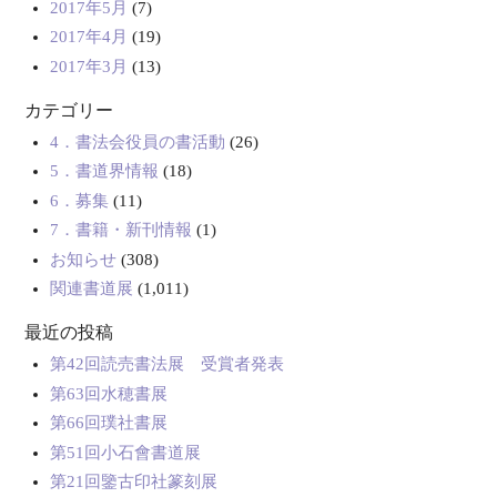
2017年5月
(7)
2017年4月
(19)
2017年3月
(13)
カテゴリー
4．書法会役員の書活動
(26)
5．書道界情報
(18)
6．募集
(11)
7．書籍・新刊情報
(1)
お知らせ
(308)
関連書道展
(1,011)
最近の投稿
第42回読売書法展 受賞者発表
第63回水穂書展
第66回璞社書展
第51回小石會書道展
第21回鑒古印社篆刻展