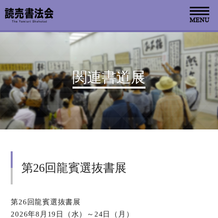
お知らせ
関連書道展
読売書法会について
読売書法展
特別展示
第26回龍賓選抜書展
関連書道展
書道教室検索
第26回龍賓選抜書展
2026年8月19日（水）～24日（月）
デジタルアーカイブ