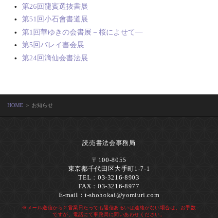
第26回龍賓選抜書展
第51回小石會書道展
第1回華ゆきの会書展－桜によせて―
第5回バレイ書会展
第24回滴仙会書法展
HOME
＞ お知らせ
読売書法会事務局
〒100-8055
東京都千代田区大手町1-7-1
TEL：03-3216-8903
FAX：03-3216-8977
E-mail：
t-shohokai@yomiuri.com
※メール送信から２営業日たっても返信あるいは連絡がない場合は、お手数
ですが、電話にて事務局に問いあわせください。