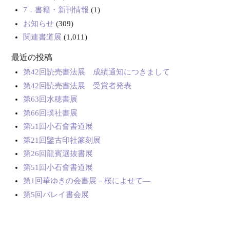
7．書籍・新刊情報
(1)
お知らせ
(309)
関連書道展
(1,011)
最近の投稿
第42回読売書法展 成績通知につきまして
第42回読売書法展 受賞者発表
第63回水穂書展
第66回璞社書展
第51回小石會書道展
第21回鑒古印社篆刻展
第26回龍賓選抜書展
第51回小石會書道展
第1回華ゆきの会書展－桜によせて―
第5回バレイ書会展