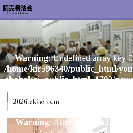
お知らせ
Warning
: Undefined array key 0
読売書法会について
/home/kir596340/public_html/yom
読売書法展
shohokai_public_html_1702/new
content/themes/shohoten/header
特別展示
on line
126
2026tekisen-dm
関連書道展
書道教室検索
Warning
: Attempt to read prope
"cat_name" on null in
デジタルアーカイブ