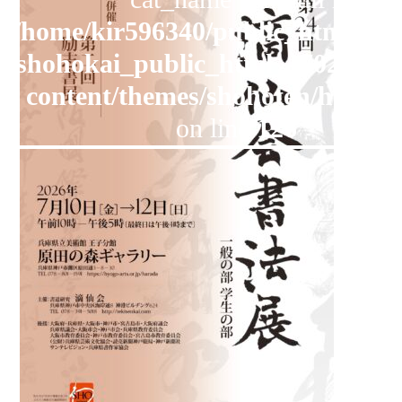
/home/kir596340/public_html/yom
オンラインショップ
shohokai_public_html_1702/new
お問い合わせ
content/themes/shohoten/header
on line
126