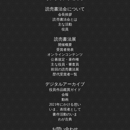
読売書法会について
会長挨拶
読売書法会とは
主な活動
役員
読売書法展
開催概要
受賞者発表
オンラインコンテンツ
公募規定・著作権
主な役員・審査員
前回の読売書法展
歴代受賞者一覧
デジタルアーカイブ
役員作品鑑賞ガイド
会報
動画
2021年にかける想い
いま、表現者として
書作活動のいま
わが古典
お問い合わせ