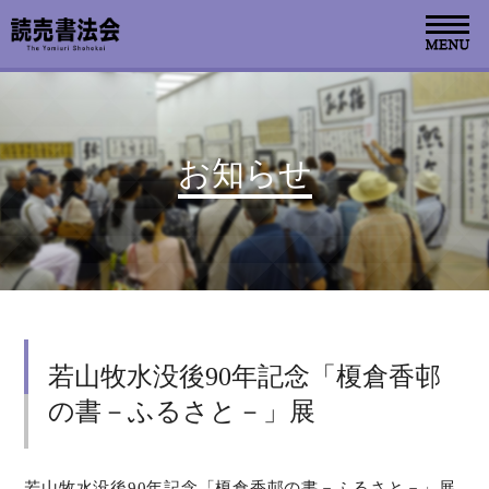
お知らせ
お知らせ
読売書法会について
読売書法展
特別展示
若山牧水没後90年記念「榎倉香邨
関連書道展
の書－ふるさと－」展
書道教室検索
デジタルアーカイブ
若山牧水没後90年記念「榎倉香邨の書－ふるさと－」展