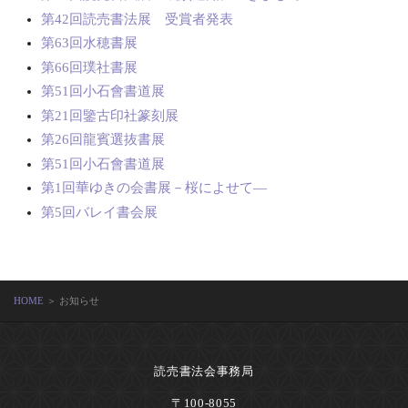
第42回読売書法展 受賞者発表
第63回水穂書展
第66回璞社書展
第51回小石會書道展
第21回鑒古印社篆刻展
第26回龍賓選抜書展
第51回小石會書道展
第1回華ゆきの会書展－桜によせて―
第5回バレイ書会展
HOME
＞ お知らせ
読売書法会事務局
〒100-8055