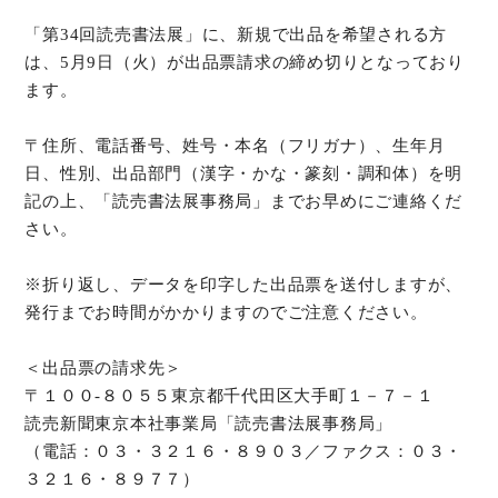
「第34回読売書法展」に、新規で出品を希望される方
は、5月9日（火）が出品票請求の締め切りとなっており
ます。
〒住所、電話番号、姓号・本名（フリガナ）、生年月
日、性別、出品部門（漢字・かな・篆刻・調和体）を明
記の上、「読売書法展事務局」までお早めにご連絡くだ
さい。
※折り返し、データを印字した出品票を送付しますが、
発行までお時間がかかりますのでご注意ください。
＜出品票の請求先＞
〒１００‐８０５５東京都千代田区大手町１－７－１
読売新聞東京本社事業局「読売書法展事務局」
（電話：０３・３２１６・８９０３／ファクス：０３・
３２１６・８９７７）